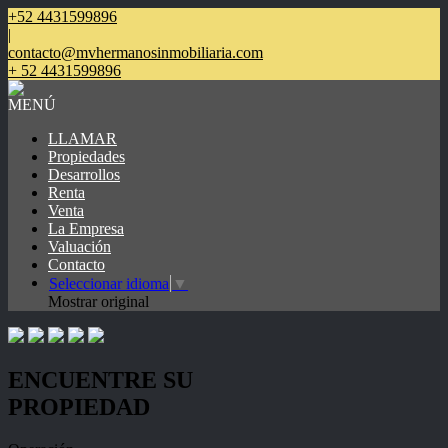
+52 4431599896
|
contacto@mvhermanosinmobiliaria.com
+ 52 4431599896
MENÚ
LLAMAR
Propiedades
Desarrollos
Renta
Venta
La Empresa
Valuación
Contacto
Seleccionar idioma
▼
Mostrar original
ENCUENTRE SU
PROPIEDAD