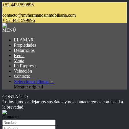
+52 4431599896
|
contacto@mvhermanosinmobiliaria.com
+ 52 4431599896
MENÚ
LLAMAR
Propiedades
Desarrollos
Renta
Venta
La Empresa
Valuación
Contacto
Seleccionar idioma
▼
Mostrar original
CONTACTO
Lo invitamos a dejarnos sus datos y nos contactaremos con usted a
la brevedad.
Contacto