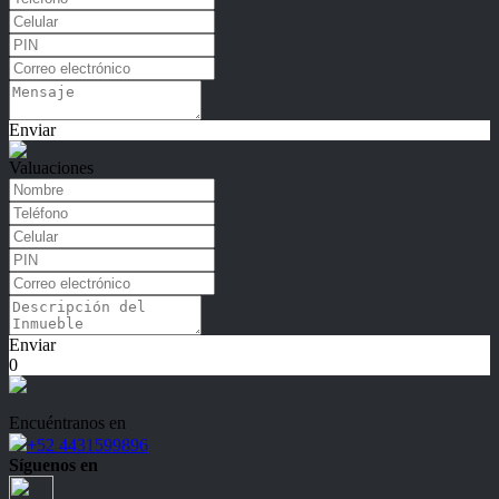
Enviar
Valuaciones
Enviar
0
Encuéntranos en
+52 4431599896
Síguenos en