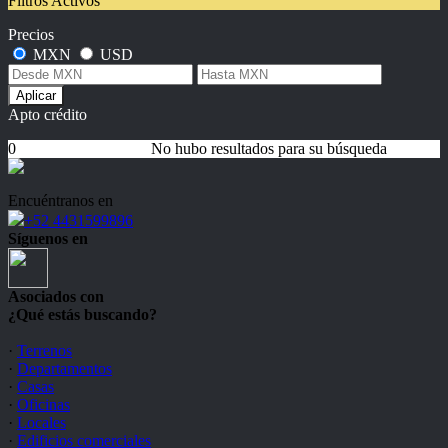
Filtros Activos
Precios
MXN
USD
Aplicar
Apto crédito
0
No hubo resultados para su búsqueda
Encuéntranos en
+52 4431599896
Síguenos en
Asociados con
¿Qué estás buscando?
·
Terrenos
·
Departamentos
·
Casas
·
Oficinas
·
Locales
·
Edificios comerciales