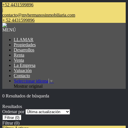
+52 4431599896
|
contacto@mvhermanosinmobiliaria.com
+ 52 4431599896
MENÚ
LLAMAR
Propiedades
Desarrollos
Renta
Venta
La Empresa
Valuación
Contacto
Seleccionar idioma
▼
Mostrar original
0 Resultados de búsqueda
Resultados
Ordenar por
Filtrar
(0)
Filtrar
(0)